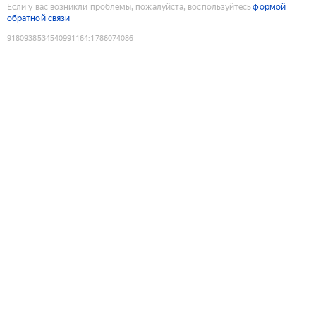
Если у вас возникли проблемы, пожалуйста, воспользуйтесь
формой
обратной связи
9180938534540991164
:
1786074086