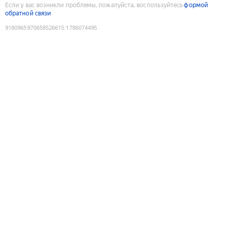
Если у вас возникли проблемы, пожалуйста, воспользуйтесь
формой
обратной связи
9180965970658526615
:
1786074495