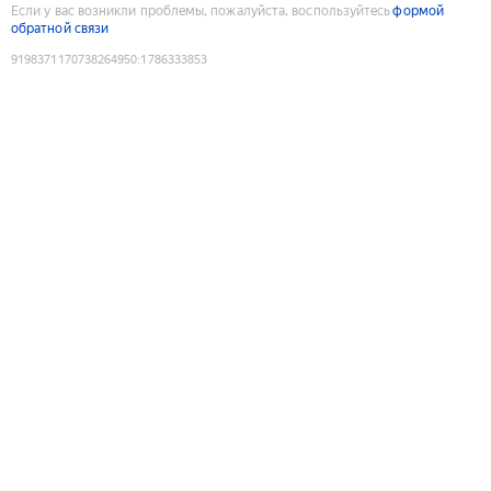
Если у вас возникли проблемы, пожалуйста, воспользуйтесь
формой
обратной связи
9198371170738264950
:
1786333853