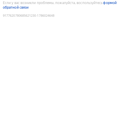
Если у вас возникли проблемы, пожалуйста, воспользуйтесь
формой
обратной связи
9177620780685621230
:
1786024648