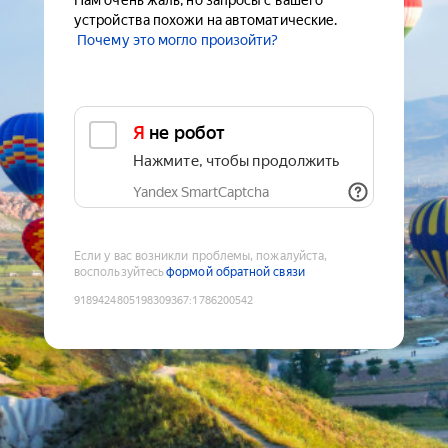
Нам очень жаль, но запросы с вашего
устройства похожи на автоматические.
Почему это могло произойти?
Я не робот
Нажмите, чтобы продолжить
Yandex SmartCaptcha
Если у вас возникли проблемы, пожалуйста,
воспользуйтесь
формой обратной связи
9189424805198309367
:
1786200542