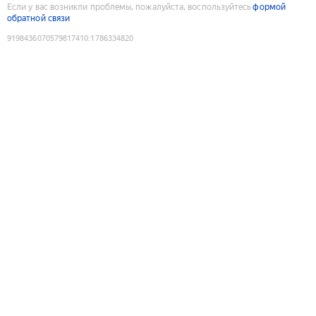
Если у вас возникли проблемы, пожалуйста, воспользуйтесь
формой
обратной связи
9198436070579817410
:
1786334820