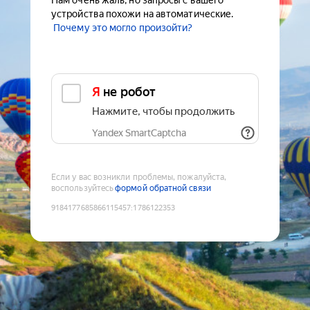
Нам очень жаль, но запросы с вашего
устройства похожи на автоматические.
Почему это могло произойти?
Я не робот
Нажмите, чтобы продолжить
Yandex SmartCaptcha
Если у вас возникли проблемы, пожалуйста,
воспользуйтесь
формой обратной связи
9184177685866115457
:
1786122353