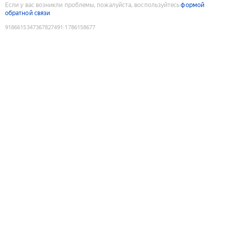
Если у вас возникли проблемы, пожалуйста, воспользуйтесь
формой
обратной связи
9186615347367827491
:
1786158677