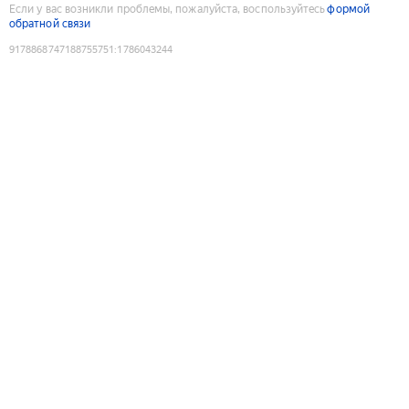
Если у вас возникли проблемы, пожалуйста, воспользуйтесь
формой
обратной связи
9178868747188755751
:
1786043244