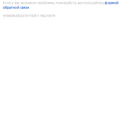
Если у вас возникли проблемы, пожалуйста, воспользуйтесь
формой
обратной связи
9190695693337971929
:
1786219479