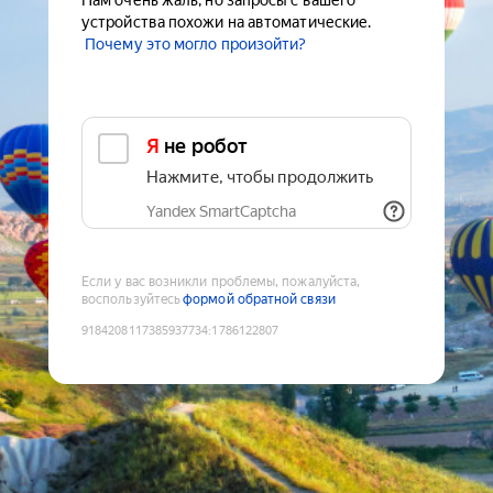
Нам очень жаль, но запросы с вашего
устройства похожи на автоматические.
Почему это могло произойти?
Я не робот
Нажмите, чтобы продолжить
Yandex SmartCaptcha
Если у вас возникли проблемы, пожалуйста,
воспользуйтесь
формой обратной связи
9184208117385937734
:
1786122807