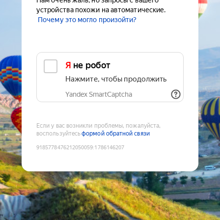
Нам очень жаль, но запросы с вашего
устройства похожи на автоматические.
Почему это могло произойти?
Я не робот
Нажмите, чтобы продолжить
Yandex SmartCaptcha
Если у вас возникли проблемы, пожалуйста,
воспользуйтесь
формой обратной связи
9185778476212050059
:
1786146207