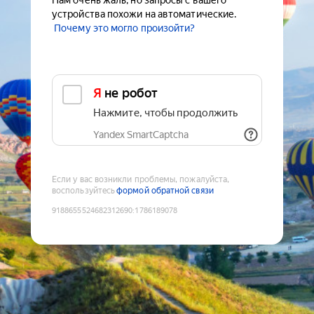
Нам очень жаль, но запросы с вашего
устройства похожи на автоматические.
Почему это могло произойти?
Я не робот
Нажмите, чтобы продолжить
Yandex SmartCaptcha
Если у вас возникли проблемы, пожалуйста,
воспользуйтесь
формой обратной связи
9188655524682312690
:
1786189078