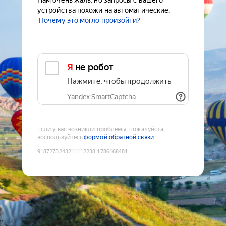
Нам очень жаль, но запросы с вашего
устройства похожи на автоматические.
Почему это могло произойти?
Я не робот
Нажмите, чтобы продолжить
Yandex SmartCaptcha
Если у вас возникли проблемы, пожалуйста,
воспользуйтесь
формой обратной связи
9187273243211112238
:
1786168481