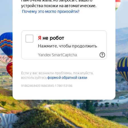
Нам очень жаль, но запросы с вашего
устройства похожи на автоматические.
Почему это могло произойти?
Я не робот
Нажмите, чтобы продолжить
Yandex SmartCaptcha
Если у вас возникли проблемы, пожалуйста,
воспользуйтесь
формой обратной связи
9186246840516663845
:
1786153186