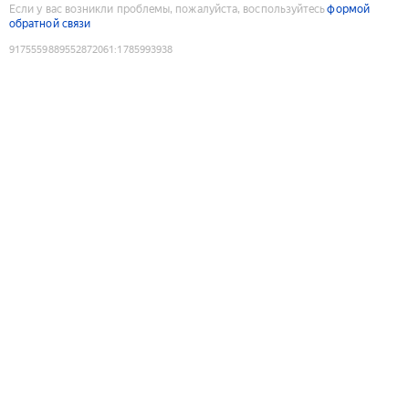
Если у вас возникли проблемы, пожалуйста, воспользуйтесь
формой
обратной связи
9175559889552872061
:
1785993938