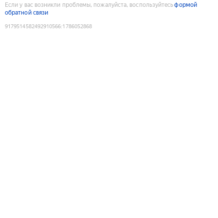
Если у вас возникли проблемы, пожалуйста, воспользуйтесь
формой
обратной связи
9179514582492910566
:
1786052868