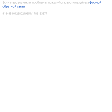
Если у вас возникли проблемы, пожалуйста, воспользуйтесь
формой
обратной связи
9184951012980219651
:
1786133877