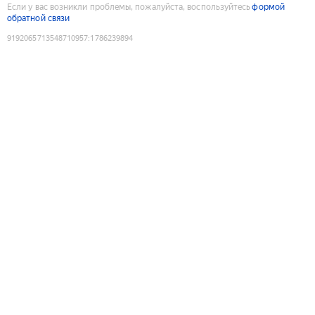
Если у вас возникли проблемы, пожалуйста, воспользуйтесь
формой
обратной связи
9192065713548710957
:
1786239894