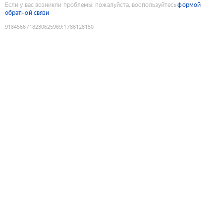
Если у вас возникли проблемы, пожалуйста, воспользуйтесь
формой
обратной связи
9184566718230625969
:
1786128150