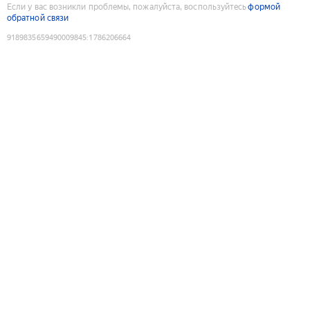
Если у вас возникли проблемы, пожалуйста, воспользуйтесь
формой
обратной связи
9189835659490009845
:
1786206664