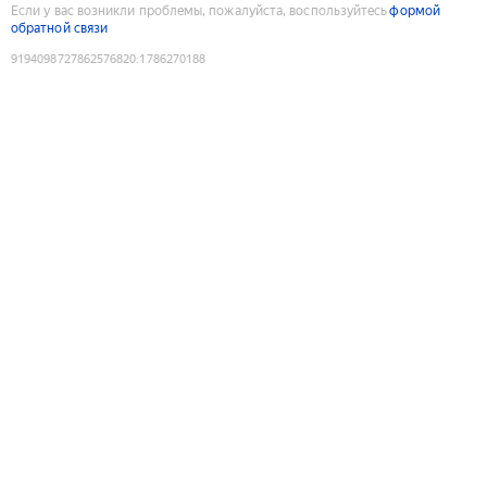
Если у вас возникли проблемы, пожалуйста, воспользуйтесь
формой
обратной связи
9194098727862576820
:
1786270188