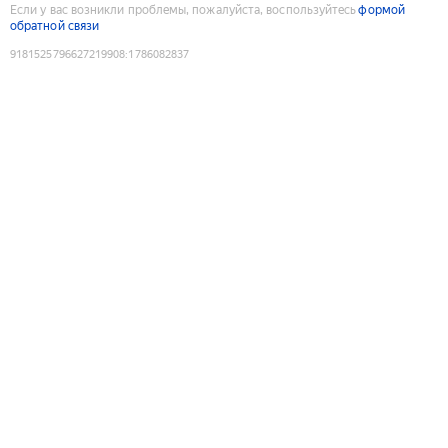
Если у вас возникли проблемы, пожалуйста, воспользуйтесь
формой
обратной связи
9181525796627219908
:
1786082837