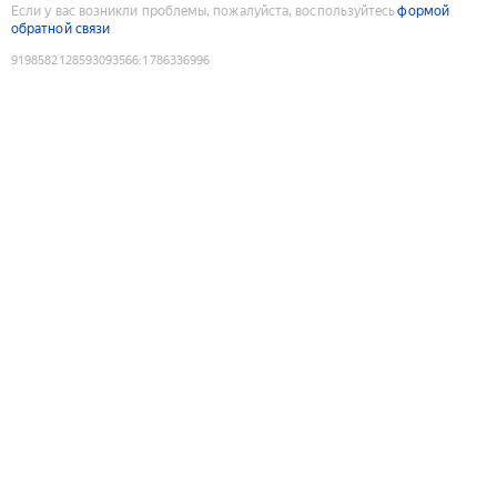
Если у вас возникли проблемы, пожалуйста, воспользуйтесь
формой
обратной связи
9198582128593093566
:
1786336996