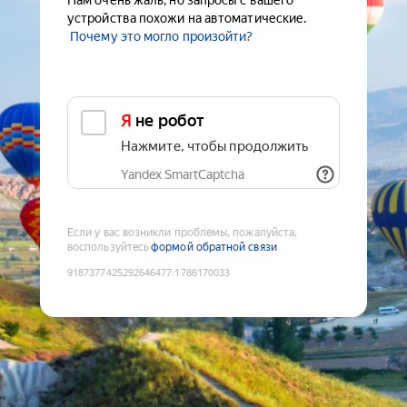
Нам очень жаль, но запросы с вашего
устройства похожи на автоматические.
Почему это могло произойти?
Я не робот
Нажмите, чтобы продолжить
Yandex SmartCaptcha
Если у вас возникли проблемы, пожалуйста,
воспользуйтесь
формой обратной связи
9187377425292646477
:
1786170033