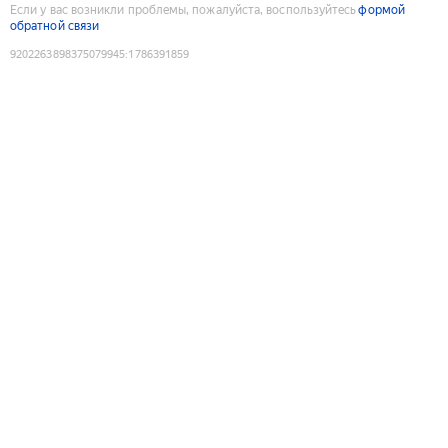
Если у вас возникли проблемы, пожалуйста, воспользуйтесь
формой
обратной связи
9202263898375079945
:
1786391859