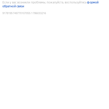
Если у вас возникли проблемы, пожалуйста, воспользуйтесь
формой
обратной связи
9178195749770107055
:
1786033216