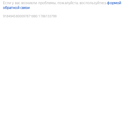
Если у вас возникли проблемы, пожалуйста, воспользуйтесь
формой
обратной связи
9184945800097871880
:
1786133799