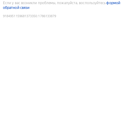
Если у вас возникли проблемы, пожалуйста, воспользуйтесь
формой
обратной связи
9184951159681373350
:
1786133879