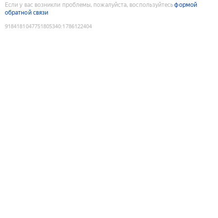
Если у вас возникли проблемы, пожалуйста, воспользуйтесь
формой
обратной связи
9184181047751805340
:
1786122404