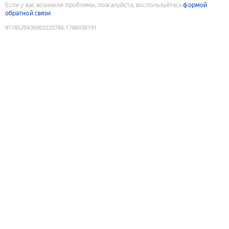
Если у вас возникли проблемы, пожалуйста, воспользуйтесь
формой
обратной связи
9178529636903220766
:
1786038191