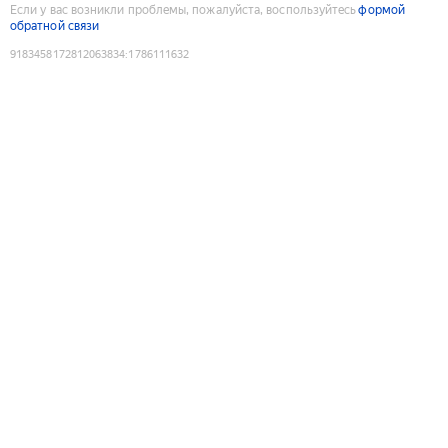
Если у вас возникли проблемы, пожалуйста, воспользуйтесь
формой
обратной связи
9183458172812063834
:
1786111632