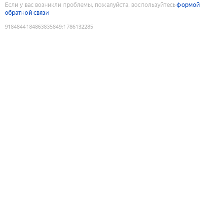
Если у вас возникли проблемы, пожалуйста, воспользуйтесь
формой
обратной связи
9184844184863835849
:
1786132285