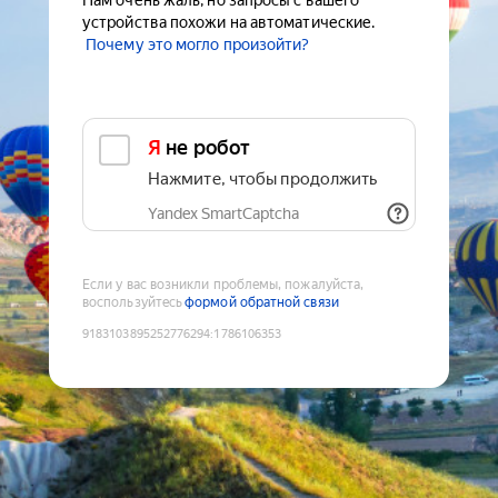
Нам очень жаль, но запросы с вашего
устройства похожи на автоматические.
Почему это могло произойти?
Я не робот
Нажмите, чтобы продолжить
Yandex SmartCaptcha
Если у вас возникли проблемы, пожалуйста,
воспользуйтесь
формой обратной связи
9183103895252776294
:
1786106353