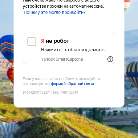
Нам очень жаль, но запросы с вашего
устройства похожи на автоматические.
Почему это могло произойти?
Я не робот
Нажмите, чтобы продолжить
Yandex SmartCaptcha
Если у вас возникли проблемы, пожалуйста,
воспользуйтесь
формой обратной связи
9184425077322714996
:
1786126040