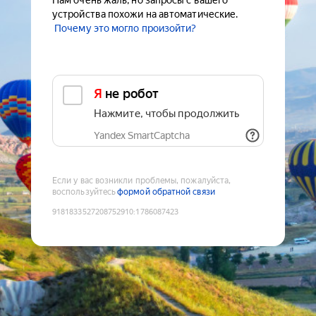
Нам очень жаль, но запросы с вашего
устройства похожи на автоматические.
Почему это могло произойти?
Я не робот
Нажмите, чтобы продолжить
Yandex SmartCaptcha
Если у вас возникли проблемы, пожалуйста,
воспользуйтесь
формой обратной связи
9181833527208752910
:
1786087423