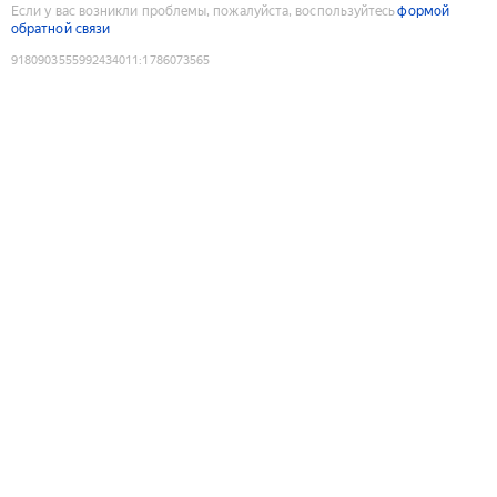
Если у вас возникли проблемы, пожалуйста, воспользуйтесь
формой
обратной связи
9180903555992434011
:
1786073565