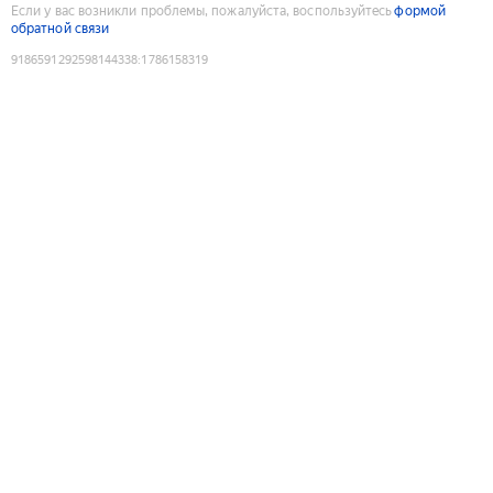
Если у вас возникли проблемы, пожалуйста, воспользуйтесь
формой
обратной связи
9186591292598144338
:
1786158319