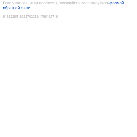
Если у вас возникли проблемы, пожалуйста, воспользуйтесь
формой
обратной связи
9188228518293702253
:
1786182716