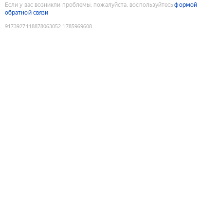
Если у вас возникли проблемы, пожалуйста, воспользуйтесь
формой
обратной связи
9173927118878063052
:
1785969608