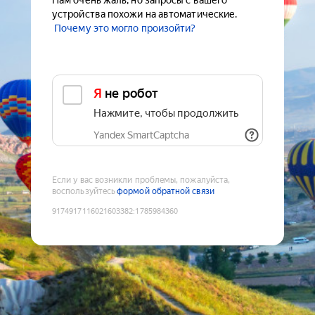
Нам очень жаль, но запросы с вашего
устройства похожи на автоматические.
Почему это могло произойти?
Я не робот
Нажмите, чтобы продолжить
Yandex SmartCaptcha
Если у вас возникли проблемы, пожалуйста,
воспользуйтесь
формой обратной связи
9174917116021603382
:
1785984360