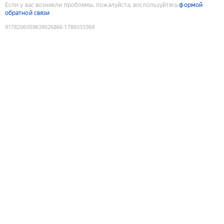
Если у вас возникли проблемы, пожалуйста, воспользуйтесь
формой
обратной связи
9178206059639026866
:
1786033369