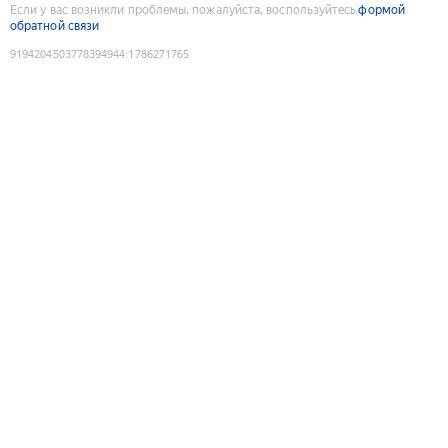
Если у вас возникли проблемы, пожалуйста, воспользуйтесь
формой
обратной связи
9194204503778394944
:
1786271765