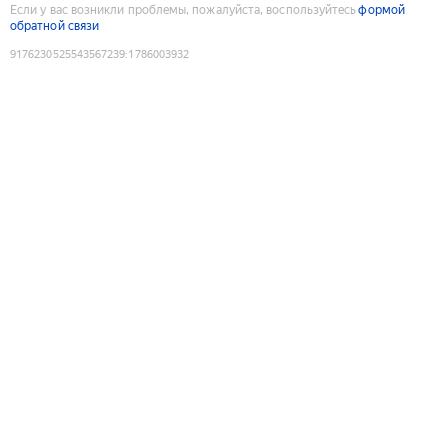
Если у вас возникли проблемы, пожалуйста, воспользуйтесь
формой
обратной связи
9176230525543567239
:
1786003932