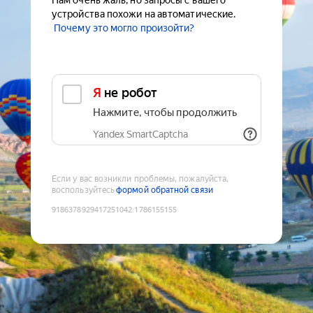
Нам очень жаль, но запросы с вашего
устройства похожи на автоматические.
Почему это могло произойти?
Я не робот
Нажмите, чтобы продолжить
Yandex SmartCaptcha
Если у вас возникли проблемы, пожалуйста,
воспользуйтесь
формой обратной связи
9186378929417251042
:
1786155155