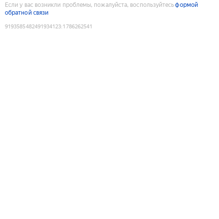
Если у вас возникли проблемы, пожалуйста, воспользуйтесь
формой
обратной связи
9193585482491934123
:
1786262541