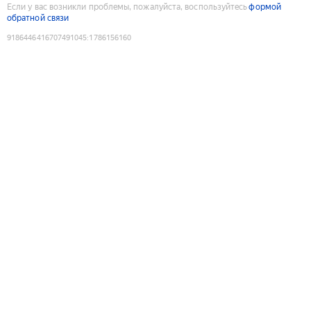
Если у вас возникли проблемы, пожалуйста, воспользуйтесь
формой
обратной связи
9186446416707491045
:
1786156160