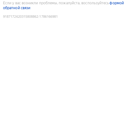
Если у вас возникли проблемы, пожалуйста, воспользуйтесь
формой
обратной связи
9187172620315808862
:
1786166981