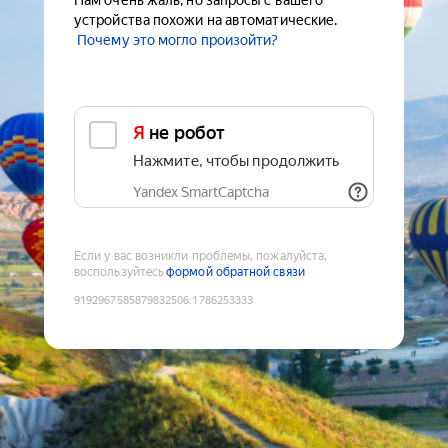
Нам очень жаль, но запросы с вашего
устройства похожи на автоматические.
Почему это могло произойти?
Я не робот
Нажмите, чтобы продолжить
Yandex SmartCaptcha
Если у вас возникли проблемы, пожалуйста,
воспользуйтесь
формой обратной связи
9192967585879832506
:
1786253333