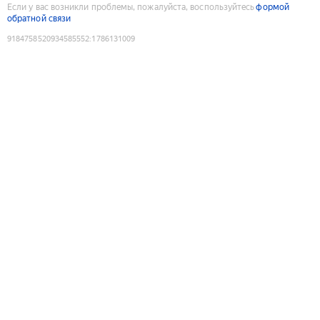
Если у вас возникли проблемы, пожалуйста, воспользуйтесь
формой
обратной связи
9184758520934585552
:
1786131009